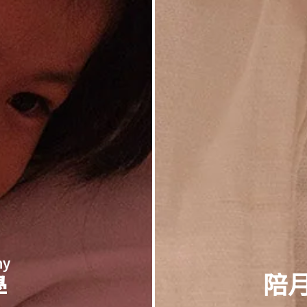
my
陪
學