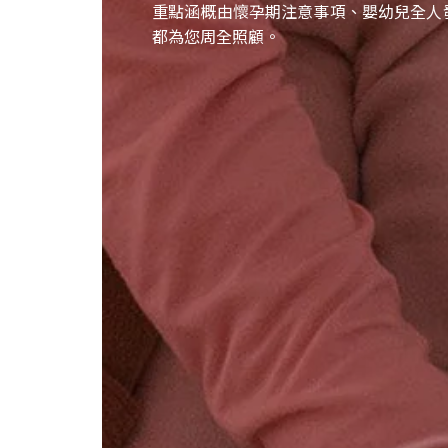
重點涵概由懷孕期注意事項、嬰幼兒全人
都為您周全照顧。